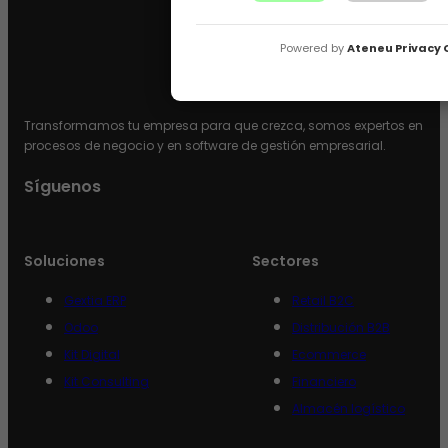
Powered by
Ateneu Privacy 
Transformamos tu empresa para que crezca, somos expertos en
procesos de negocio y en software de gestión empresarial.
Síguenos
Soluciones
Sectores
Gextia ERP
Retail B2C
Odoo
Distribución B2B
Kit Digital
Ecommerce
Kit Consulting
Financiero
Almacén logístico