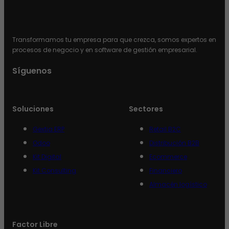
Transformamos tu empresa para que crezca, somos expertos en
procesos de negocio y en software de gestión empresarial.
Síguenos
Soluciones
Sectores
Gextia ERP
Retail B2C
Odoo
Distribución B2B
Kit Digital
Ecommerce
Kit Consulting
Financiero
Almacén logístico
Factor Libre