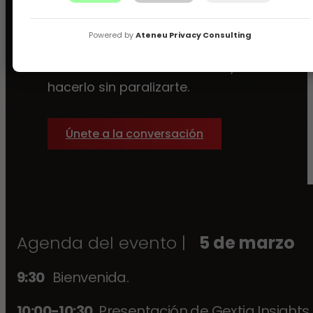
Cómo escalar sin que todo se rompa.
Picos de demanda, Black Friday,
Powered by
Ateneu Privacy Consulting
crecimiento sostenido.
Cuándo cambiar de modelo y cómo
hacerlo sin paralizarte.
Únete a la conversación
Agenda del evento |
5 de marzo
9:30
Bienvenida.
10:00-10:30
Presentación de Gextia Insights.