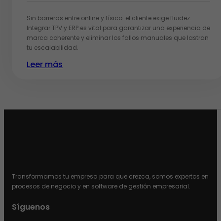
Sin barreras entre online y físico: el cliente exige fluidez.
Integrar TPV y ERP es vital para garantizar una experiencia de
marca coherente y eliminar los fallos manuales que lastran
tu escalabilidad.
Leer más
Transformamos tu empresa para que crezca, somos expertos en
procesos de negocio y en software de gestión empresarial.
Síguenos