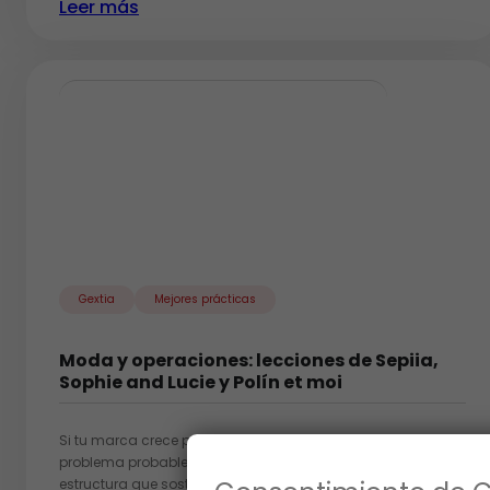
Leer más
Gextia
Mejores prácticas
Moda y operaciones: lecciones de Sepiia,
Sophie and Lucie y Polín et moi
Si tu marca crece pero el margen no acompaña, el
problema probablemente no está en el producto. Está en la
estructura que sostiene ese crecimiento. Esto es lo que