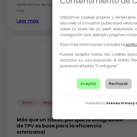
Consentimiento de C
aprendimos reuniendo a Sepiia, Sophie and Lucie y Polín et
moi.
Utilizamos cookies propias y de terceros
Leer más
sitio web y/o mostrar publicidad relaci
sobre la base de un perfil elaborado a
navegación (por ejemplo, páginas visita
Para más información consulta la
políti
Puedes aceptar todas las cookies pulsa
rechazar su uso pulsando el botón "Re
pulsando el botón "Configurar".
Aceptar
Rechazar
Gextia
Mejores prácticas
Powered by
Ateneu Privacy 
Más que un ticket: por qué la integración
de TPV es base para la eficiencia
omnicanal